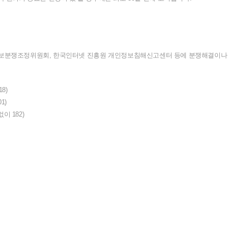
보분쟁조정위원회
,
한국인터넷
진흥원
개인정보침해신고센터
등에
분쟁해결이나
18)
1)
없이
182)