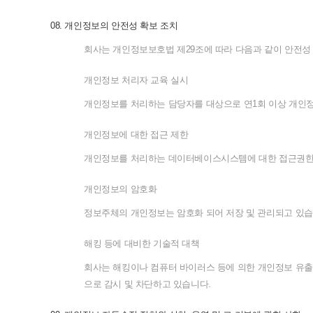
08.
개인정보의
안전성
확보
조치
회사는
개인정보보호법
제
29
조에
따라
다음과
같이
안전성
개인정보
처리자
교육
실시
개인정보를
처리하는
담당자를
대상으로
연
1
회
이상
개인
개인정보에
대한
접근
제한
개인정보를
처리하는
데이터베이스시스템에
대한
접근권
개인정보의
암호화
정보주체의
개인정보는
암호화
되어
저장
및
관리되고
있습
해킹
등에
대비한
기술적
대책
회사는
해킹이나
컴퓨터
바이러스
등에
의한
개인정보
유출
으로
감시
및
차단하고
있습니다
.