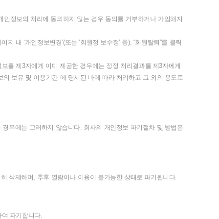
개인정보의
처리에
동의하지
않는
경우
동의를
거부하거나
가입해지
페이지
내
‘
개인정보변경
’(
또는
‘
회원정
보수정
’
등
), “
회원탈퇴
”
를
클릭
정보를
제
3
자에게
이미
제공한
경우에는
정정
처리결과를
제
3
자에게
보의
보유
및
이용기간
”
에
명시된
바에
따라
처리하고
그
외의
용도로
는
경우에는
그러하지
않습니다
.
회사의
개인정보
파기절차
및
방법은
전히
삭제하며
,
추후
열람이나
이용이
불가능한
상태로
파기됩니다
.
하여
파기합니다
.