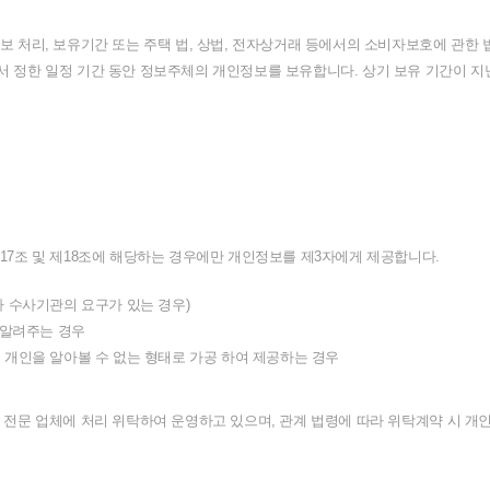
보
처리
,
보유기간
또는
주택
법
,
상법
,
전자상거래
등에서의
소비자보호에
관한
서
정한
일정
기간
동안
정보주체의
개인정보를
보유합니다
.
상기
보유
기간이
지
17
조
및
제
18
조에
해당하는
경우에만
개인정보를
제
3
자에게
제공합니다
.
라
수사기관의
요구가
있는
경우
)
알려주는
경우
정
개인을
알아볼
수
없는
형태로
가공
하여
제공하는
경우
전문
업체에
처리
위탁하여
운영하고
있으며
,
관계
법령에
따라
위탁계약
시
개