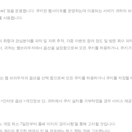
kie)’
등을
운용합니다
.
쿠키란
웹사이트를
운영하는데
이용되는
서버가
귀하의
브
를
사용합니다
.
의
취향과
관심분야를
파악
및
자취
추적
,
각종
이벤트
참여
정도
및
방문
회수
파
서
,
귀하는
웹브라우저에서
옵션을
설정함으로써
모든
쿠키를
허용하거나
,
쿠키가
는
웹
브라우저의
옵션을
선택
함으로써
모든
쿠키를
허용하거나
쿠키를
저장할
>
인터넷
옵션
>
개인정보
단
,
귀하께서
쿠키
설치를
거부하였을
경우
서비스
제공
는
개정
최소
7
일전부터
홈페
이지의
'
공지사항
'
을
통해
고지할
것입니다
.
자
권리의
중요한
변경이
있
을
경우에는
최소
30
일
전에
고지합니다
.