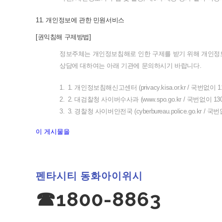
11.
개인정보에
관한
민원서비스
[
권익침해
구제방법
]
정보주체는
개인정보침해로
인한
구제를
받기
위해
개인정
상담에
대하여는
아래
기관에
문의하시기
바랍니다
.
1.
1.
개인정보침해신고센터
(privacy.kisa.or.kr /
국번없이
1
2.
2.
대검찰청
사이버수사과
(www.spo.go.kr /
국번없이
130
3.
3.
경찰청
사이버안전국
(cyberbureau.police.go.kr /
국번
이 게시물을
펜타시티 동화아이위시
☎1800-8863