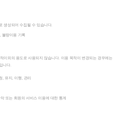
로
생성되어
수집될
수
있습니다
.
,
불량이용
기록
적이외의
용도로
사용되지
않습니다
.
이용
목적이
변경되는
경우에는
입니다
.
청
,
유지
,
이행
,
관리
파악
또는
회원의
서비스
이용에
대한
통계