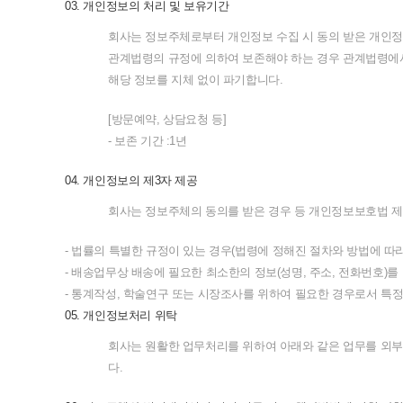
03.
개인정보의
처리
및
보유기간
회사는
정보주체로부터
개인정보
수집
시
동의
받은
개인정
관계법령의
규정에
의하여
보존해야
하는
경우
관계법령에
해당
정보를
지체
없이
파기합니다
.
[
방문예약
,
상담요청
등
]
-
보존
기간
:1
년
04.
개인정보의
제
3
자
제공
회사는
정보주체의
동의를
받은
경우
등
개인정보보호법
제
-
법률의
특별한
규정이
있는
경우
(
법령에
정해진
절차와
방법에
따
-
배송업무상
배송에
필요한
최소한의
정보
(
성명
,
주소
,
전화번호
)
를
-
통계작성
,
학술연구
또는
시장조사를
위하여
필요한
경우로서
특
05.
개인정보처리
위탁
회사는
원활한
업무처리를
위하여
아래와
같은
업무를
외부
다
.