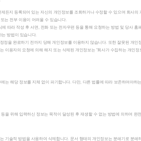
항
언제든지
등록되어
있는
자신의
개인정보를
조회하거나
수정할
수
있으며
회사의
또는
전부
이용이
어려울
수
있습니다
.
식에
따라
작성
후
서면
,
전화
또는
전자우편
등을
통해
요청하는
방법
및
당사
홈
하는
방법이
있습니다
.
정정을
완료하기
전까지
당해
개인정보를
이용하지
않습니다
.
또한
잘못된
개인
는
이용자의
요청에
의해
해지
또는
삭제된
개인정보는
“
회사가
수집하는
개인정
후에는
해당
정보를
지체
없이
파기합니다
.
다만
,
다른
법률에
따라
보존하여야하
등을
위해
입력하신
정보는
목적이
달성된
후
재생할
수
없는
방법에
의하여
완
는
기술적
방법을
사용하여
삭제합니다
.
문서
형태의
개인정보는
분쇄기로
분쇄