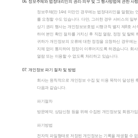
06.
정보주체와
법정대리인의
권리
·
의무
및
그
행사방법에
관한
사
정보주체
(
만
14
세
미만인
경우에는
법정대리인을
말함
)
는
를
요청할
수도
있습니다
.
다만
,
그러한
경우
서비스의
일부
상기
권리
행사는
개인정보보호법
시행규칙
별지
제
8
호
서
하여
본인
확인
절차를
거치신
후
직접
열람
,
정정
및
탈퇴
귀하가
개인정보의
오류에
대한
정정을
요청하신
경우에는
지체
없이
통지하여
정정이
이루어지도록
하겠습니다
.
회사
열람
또는
이용할
수
없도록
처리하고
있습니다
.
07.
개인정보
파기
절차
및
방법
회사는
원칙적으로
개인정보
수집
및
이용
목적이
달성된
다음과
같습니다
.
파기절차
방문예약
,
상담신청
등을
위해
수집된
개인정보및
회원가입
파기방법
전자적
파일형태로
저장된
개인정보는
기록을
재생할
수
없