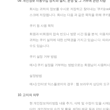
09.
개인정보
자동수집
장치와
설치
,
운영
및
그
거부에
관한
사항
회사는
귀하의
정보를
수시로
저장하고
찾아내는
‘
쿠키
(coo
스크에
저장됩니다
.
회사는
다음
과
같은
목적을
위해
쿠키
쿠키
등
사용
목적
회원과
비회원의
접속
빈도나
방문
시간
등을
분석
,
이용자
귀하는
쿠키
설치에
대한
선택권을
가지고
있습니
다
.
따라
수도
있습니다
.
쿠키
설정
거부
방법
예시
)
쿠키
설정을
거부하는
방법으로는
회원님이
사용하시
설정방법
예시
)
인터넷
익스플로어의
경우
:
웹
브라우저
상단의
도구
10.
고지의
의무
현
개인정보처리방침
내용
추가
,
삭제
및
수정이
있을
시에
다만
,
개인정보의
수집
및
활용
,
제
3
자
제공
등과
같이
이용