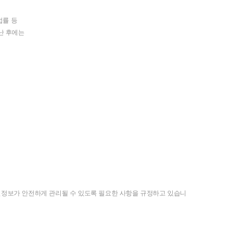
법률
등
난
후에는
인정보가
안전하게
관리될
수
있도록
필요한
사항을
규정하고
있습니