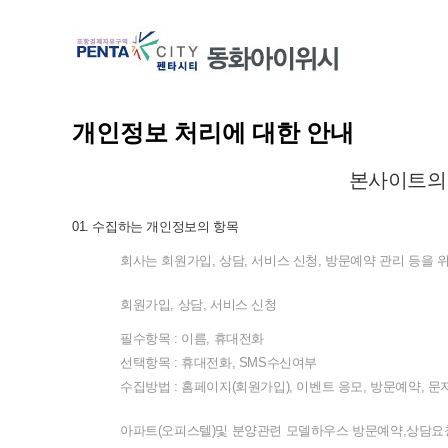
개인정보 처리에 대한 안내
본사이트의
01.
수집하는
개인정보의
항목
회사는
회원가입
,
상담
,
서비스
신청
,
방문예약
관리
등을
회원가입
,
상담
,
서비스
신청
필수항목
:
이름
,
휴대전화
선택항목
:
휴대전화
, SMS
수신여부
수집방법
:
홈페이지
(
회원가입
),
이벤트
응모
,
방문예약
,
문
아파트
(
오피스텔
)
및
분양관련
모델하우스
방문예약
,
상담요