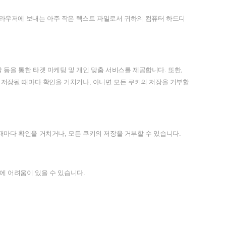
라우저에
보내는
아주
작은
텍스트
파일로서
귀하의
컴퓨터
하드디
악
등을
통한
타겟
마케팅
및
개인
맞춤
서비스를
제공합니다
.
또한
,
저장될
때마다
확인을
거치거나
,
아니면
모든
쿠키의
저장을
거부할
때마다
확인을
거치거나
,
모든
쿠키의
저장을
거부할
수
있습니다
.
에
어려움이
있을
수
있습니다
.