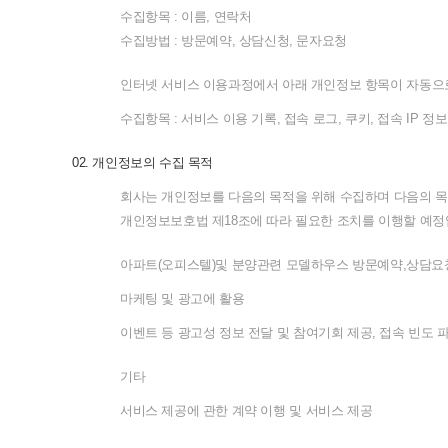
수집항목
:
이름
,
연락처
수집방법
:
방문예약
,
상담신청
,
문자요청
인터넷
서비스
이용과정에서
아래
개인정보
항목이
자동으
수집항목
:
서비스
이용
기록
,
접속
로그
,
쿠키
,
접속
IP
정보
02.
개인정보의
수집
목적
회사는
개인정보를
다음의
목적을
위해
수집하며
다음의
목
개인정보보호법
제
18
조에
따라
필요한
조치를
이행할
예정
아파트
(
오피스텔
)
및
분양관련
모델하우스
방문예약
,
상담요
마케팅
및
광고에
활용
이벤트
등
광고성
정보
전달
및
참여기회
제공
,
접속
빈도
기타
서비스
제공에
관한
계약
이행
및
서비스
제공