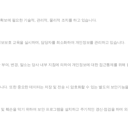
확보에
필요한
기술적
,
관리적
,
물리적
조치를
하고
있습니다
.
정보보호
교육을
실시하며
,
담당자를
최소화하여
개인정보를
관리하고
있습니다
.
한
부여
,
변경
,
말소는
당사
내부
지침에
의하여
개인정보에
대한
접근통제를
위해
니다
.
또한
중요한
데이터는
저장
및
전송
시
암호화할
수
있는
별도의
보안기능
및
훼손을
막기
위하여
보안
프로그램을
설치하고
주기적인
갱신
·
점검을
하며
외